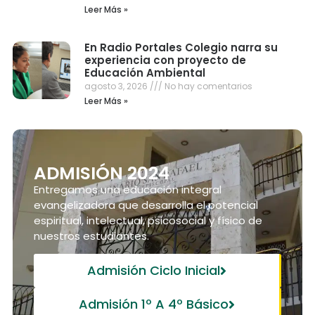
Leer Más »
En Radio Portales Colegio narra su
experiencia con proyecto de
Educación Ambiental
agosto 3, 2026
No hay comentarios
Leer Más »
ADMISIÓN 2024
Entregamos una educación integral
evangelizadora que desarrolla el potencial
espiritual, intelectual, psicosocial y físico de
nuestros estudiantes.
Admisión Ciclo Inicial
Admisión 1º A 4º Básico