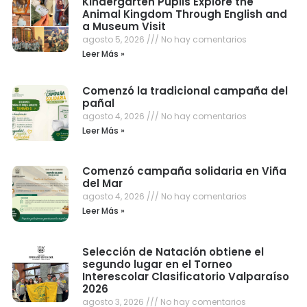
Kindergarten Pupils Explore the
Animal Kingdom Through English and
a Museum Visit
agosto 5, 2026
No hay comentarios
Leer Más »
Comenzó la tradicional campaña del
pañal
agosto 4, 2026
No hay comentarios
Leer Más »
Comenzó campaña solidaria en Viña
del Mar
agosto 4, 2026
No hay comentarios
Leer Más »
Selección de Natación obtiene el
segundo lugar en el Torneo
Interescolar Clasificatorio Valparaíso
2026
agosto 3, 2026
No hay comentarios