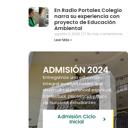
En Radio Portales Colegio
narra su experiencia con
proyecto de Educación
Ambiental
agosto 3, 2026
No hay comentarios
Leer Más »
ADMISIÓN 2024
Entregamos una educación
integral evangelizadora que
desarrolla el potencial espiritual,
intelectual, psicosocial y físico
de nuestros estudiantes.
Admisión Ciclo
Inicial