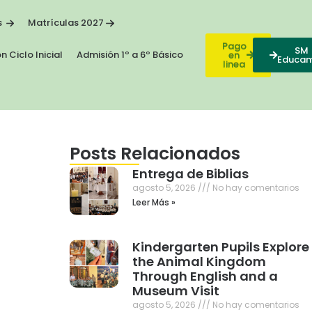
s
Matrículas 2027
Pago
SM
n Ciclo Inicial
Admisión 1º a 6º Básico
en
Educa
linea
Posts Relacionados
Entrega de Biblias
agosto 5, 2026
No hay comentarios
Leer Más »
Kindergarten Pupils Explore
the Animal Kingdom
Through English and a
Museum Visit
agosto 5, 2026
No hay comentarios