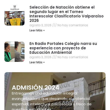
Selección de Natación obtiene el
segundo lugar en el Torneo
Interescolar Clasificatorio Valparaíso
2026
agosto 3, 2026
No hay comentarios
Leer Más »
En Radio Portales Colegio narra su
experiencia con proyecto de
Educación Ambiental
agosto 3, 2026
No hay comentarios
Leer Más »
ADMISIÓN 2024
Entregamos una educación integral
evangelizadora que desarrolla el potencial
espiritual, intelectual, psicosocial y físico de
nuestros estudiantes.