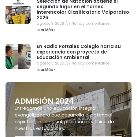
Selección de Natación obtiene el
segundo lugar en el Torneo
Interescolar Clasificatorio Valparaíso
2026
agosto 3, 2026
No hay comentarios
Leer Más »
En Radio Portales Colegio narra su
experiencia con proyecto de
Educación Ambiental
agosto 3, 2026
No hay comentarios
Leer Más »
ADMISIÓN 2024
Entregamos una educación integral
evangelizadora que desarrolla el potencial
espiritual, intelectual, psicosocial y físico de
nuestros estudiantes.