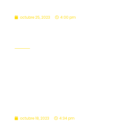
octubre 25, 2023
4:00 pm
Estudiantes de Viña reciben el
sacramento del bautismo
Catequesis
,
Formación
,
Pastoral
Leer Más
octubre 18, 2023
4:34 pm
Bautizo de estudiantes en
Valparaíso