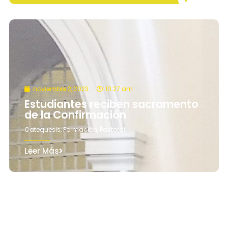
noviembre 2, 2023
10:27 am
Estudiantes reciben sacramento
de la Confirmación
Catequesis
,
Formación
,
Pastoral
Leer Más