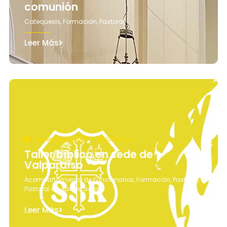
comunión
Catequesis
,
Formación
,
Pastoral
Leer Más
noviembre 6, 2023
10:54 am
Taller bíblico en sede de
Valparaíso
Acompañamiento de Funcionarios
,
Formación
,
Pastoral
,
Pastoral de Apoderados
Leer Más