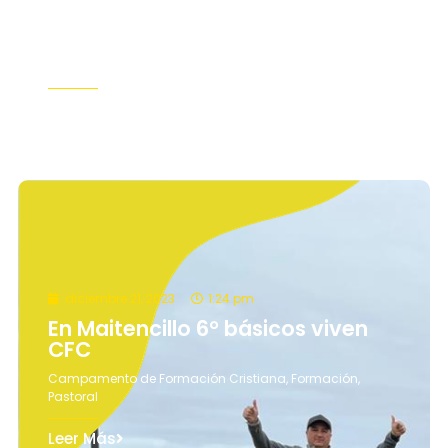
Primer campamento Scout este
fin de semana
Formación
,
Pastoral
,
Scouts
Leer Más
diciembre 21, 2023
1:24 pm
En Maitencillo 6° básicos viven
CFC
Campamento de Formación Cristiana
,
Formación
,
Pastoral
Leer Más