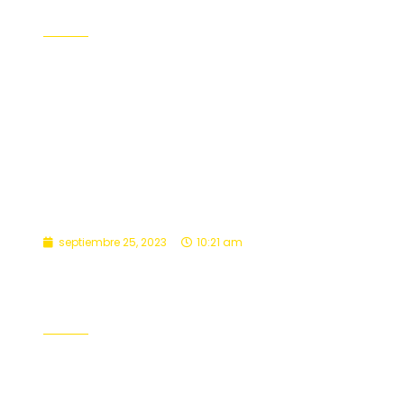
Catequesis
,
Formación
,
Pastoral
Leer Más
septiembre 25, 2023
10:21 am
Peregrinación familiar a
santuario de Lo Vásquez
Formación
,
Pastoral
,
Pastoral de Apoderados
Leer Más