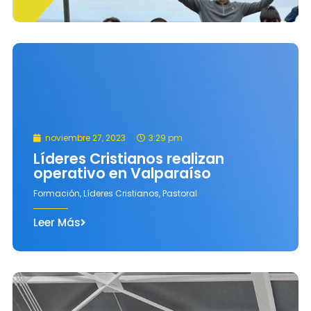
noviembre 27, 2023
3:29 pm
Líderes Cristianos realizan
operativo en Valparaíso
Formación
,
Líderes Cristianos
,
Pastoral
Leer Más