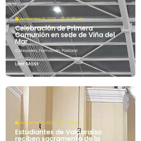
noviembre 13, 2023
10:25 am
Celebración de Primera
Comunión en sede de Viña del
Mar
Catequesis
,
Formación
,
Pastoral
Leer Más
noviembre 7, 2023
11:08 am
Estudiantes de Valparaíso
reciben sacramento de la