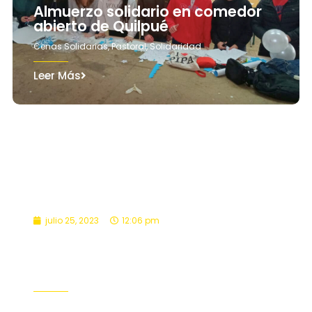
Almuerzo solidario en comedor
abierto de Quilpué
Cenas Solidarias
,
Pastoral
,
Solidaridad
Leer Más
julio 25, 2023
12:06 pm
Cena solidaria se luce con cocina
tradicional chilena
Cenas Solidarias
,
Pastoral
,
Solidaridad
Leer Más