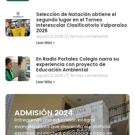
Selección de Natación obtiene el
segundo lugar en el Torneo
Interescolar Clasificatorio Valparaíso
2026
agosto 3, 2026
No hay comentarios
Leer Más »
En Radio Portales Colegio narra su
experiencia con proyecto de
Educación Ambiental
agosto 3, 2026
No hay comentarios
Leer Más »
ADMISIÓN 2024
Entregamos una educación integral
evangelizadora que desarrolla el potencial
espiritual, intelectual, psicosocial y físico de