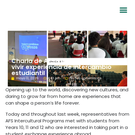
Charla de AFS motiva a jóvenes a
vivir experiencia de intercambio
estudiantil
mayo 13, 2026
4:43 pm
No hay comentarios
Opening up to the world, discovering new cultures, and
daring to grow far from home are experiences that
can shape a person’s life forever.
Today and throughout last week, representatives from
AFS Intercultural Programs met with students from
Years 10, 11 and 12 who are interested in taking part in a
student exchange experience abroad.