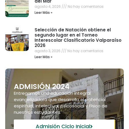
del Mar
agosto 4, 2026
No hay comentarios
Leer Más »
Selección de Natación obtiene el
segundo lugar en el Torneo
Interescolar Clasificatorio Valparaíso
2026
agosto 3, 2026
No hay comentarios
Leer Más »
ADMISIÓN 2024
Entregamos una educación integral
evangelizadora que desarrolla el potencial
espiritual, intelectual, psicosocial y físico de
nuestros estudiantes.
Admisión Ciclo Inicial