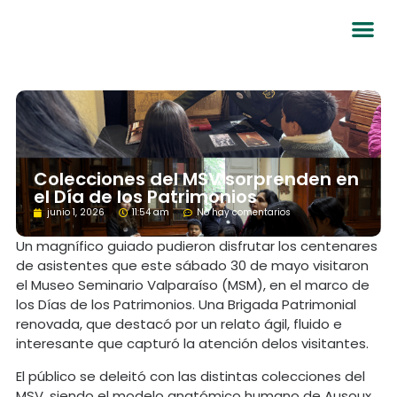
Colecciones del MSV sorprenden en
el Día de los Patrimonios
junio 1, 2026
11:54 am
No hay comentarios
Un magnífico guiado pudieron disfrutar los centenares
de asistentes que este sábado 30 de mayo visitaron
el Museo Seminario Valparaíso (MSM), en el marco de
los Días de los Patrimonios. Una Brigada Patrimonial
renovada, que destacó por un relato ágil, fluido e
interesante que capturó la atención delos visitantes.
El público se deleitó con las distintas colecciones del
MSV, siendo el modelo anatómico humano de Ausoux