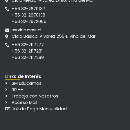
Ciclo Medio: Álvarez 2496, Viña del Mar
+56 32-2670137
+56 32-2670138
+56 32-2672065
ssrvina@ssr.cl
Ciclo Básico: Álvarez 2564, Viña del Mar
+56 32-2117277
+56 32-2117281
+56 32-2117289
Links de Interés
SM Educamos
RR.HH.
Trabaja con Nosotros
Acceso Mail
LInk de Pago Mensualidad