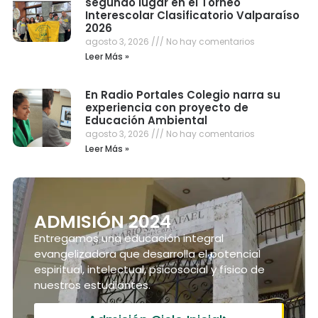
segundo lugar en el Torneo
Interescolar Clasificatorio Valparaíso
2026
agosto 3, 2026
No hay comentarios
Leer Más »
En Radio Portales Colegio narra su
experiencia con proyecto de
Educación Ambiental
agosto 3, 2026
No hay comentarios
Leer Más »
ADMISIÓN 2024
Entregamos una educación integral
evangelizadora que desarrolla el potencial
espiritual, intelectual, psicosocial y físico de
nuestros estudiantes.