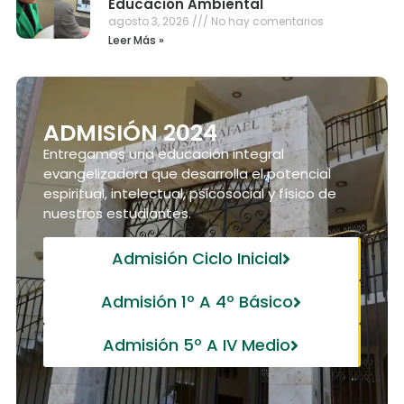
Educación Ambiental
agosto 3, 2026
No hay comentarios
Leer Más »
ADMISIÓN 2024
Entregamos una educación integral
evangelizadora que desarrolla el potencial
espiritual, intelectual, psicosocial y físico de
nuestros estudiantes.
Admisión Ciclo Inicial
Admisión 1º A 4º Básico
Admisión 5º A IV Medio