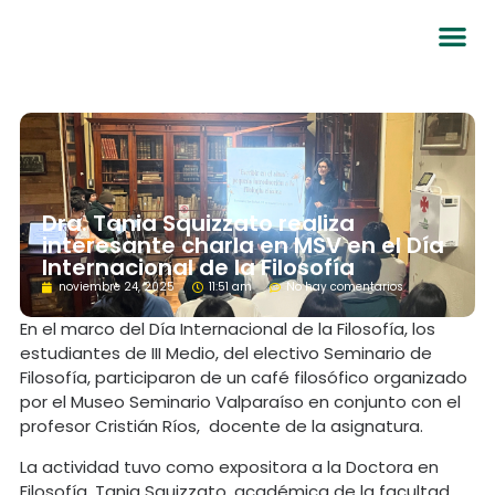
Dra. Tania Squizzato realiza
interesante charla en MSV en el Día
Internacional de la Filosofía
noviembre 24, 2025
11:51 am
No hay comentarios
En el marco del Día Internacional de la Filosofía, los
estudiantes de III Medio, del electivo Seminario de
Filosofía, participaron de un café filosófico organizado
por el Museo Seminario Valparaíso en conjunto con el
profesor Cristián Ríos, docente de la asignatura.
La actividad tuvo como expositora a la Doctora en
Filosofía, Tania Squizzato, académica de la facultad