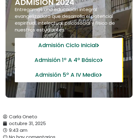
ADMISIÓN 2024
Entregamos una educación integral
evangelizadora que desarrolla el potencial
espiritual, intelectual, psicosocial y físico de
nuestros estudiantes.
Admisión Ciclo Inicial
Admisión 1º A 4º Básico
Admisión 5º A IV Medio
Carla Oneto
octubre 31, 2025
9:43 am
No hay comentarios