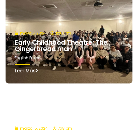
mayo 6, 2024
12:01 pm
Early Childhood Theatre: The
Gingerbread man
English Project
Leer Más
marzo 15, 2024
7:18 pm
SSR students prepare for the