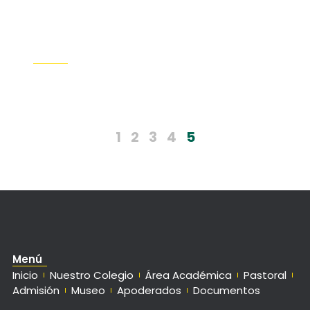
official Cambridge exams with a
Mock Test
English Project
Leer Más
1
2
3
4
5
Menú
Inicio
Nuestro Colegio
Área Académica
Pastoral
Admisión
Museo
Apoderados
Documentos