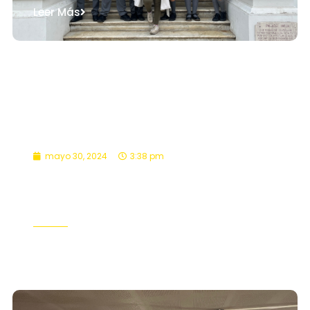
Leer Más
mayo 30, 2024
3:38 pm
English: Learning through role-
play.
English Project
Leer Más