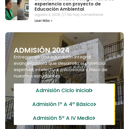
experiencia con proyecto de
Educación Ambiental
agosto 3, 2026
No hay comentarios
Leer Más »
ADMISIÓN 2024
Entregamos una educación integral
evangelizadora que desarrolla el potencial
espiritual, intelectual, psicosocial y físico de
nuestros estudiantes.
Admisión Ciclo Inicial
Admisión 1º A 4º Básico
Admisión 5º A IV Medio