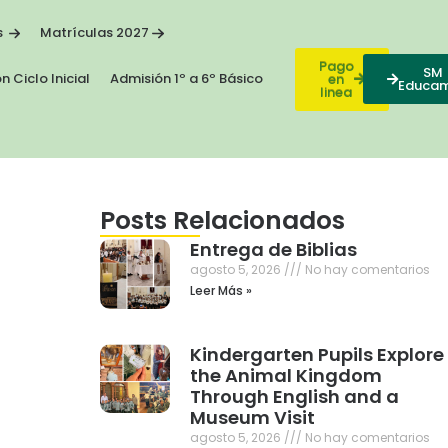
s
Matrículas 2027
Pago
SM
n Ciclo Inicial
Admisión 1º a 6º Básico
en
Educa
linea
Posts Relacionados
Entrega de Biblias
agosto 5, 2026
No hay comentarios
Leer Más »
Kindergarten Pupils Explore
the Animal Kingdom
Through English and a
Museum Visit
agosto 5, 2026
No hay comentarios