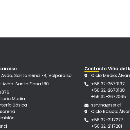
paraíso
Contacto Viña del 
: Avda. Santa Elena 74, Valparaíso
Ciclo Medio: Álvar
: Avda. Santa Elena 180
+56 32-2670137
+56 32-2670138
4076
+56 32-2672065
rtería Media
rtería Básica
ssrvina@ssr.cl
sorería
Ciclo Básico: Álva
dmisión
+56 32-2117277
r.cl
+56 32-2117281