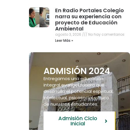
En Radio Portales Colegio
narra su experiencia con
proyecto de Educación
Ambiental
agosto 3, 2026
No hay comentarios
Leer Más »
ADMISIÓN 2024
Entregamos una educación
integral evangelizadora que
desarrolla el potencial espiritual,
intelectual, psicosocial y físico
de nuestros estudiantes.
Admisión Ciclo
Inicial