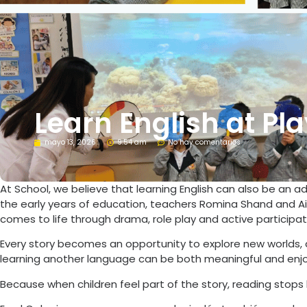
Learn English at Pl
mayo 13, 2026
9:54 am
No hay comentarios
At School, we believe that learning English can also be an adv
the early years of education, teachers Romina Shand and Ai
comes to life through drama, role play and active participat
Every story becomes an opportunity to explore new worlds, d
learning another language can be both meaningful and enjo
Because when children feel part of the story, reading stops