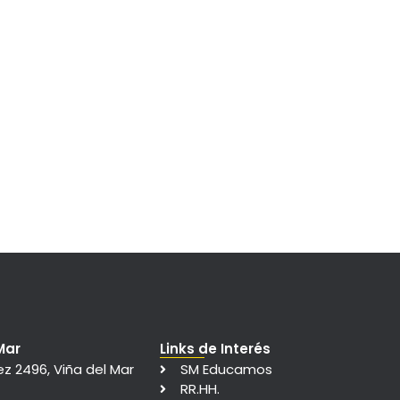
Mar
Links de Interés
ez 2496, Viña del Mar
SM Educamos
RR.HH.