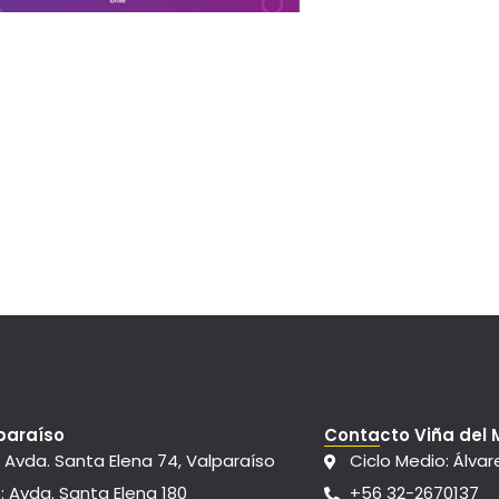
paraíso
Contacto Viña del 
: Avda. Santa Elena 74, Valparaíso
Ciclo Medio: Álvar
: Avda. Santa Elena 180
+56 32-2670137