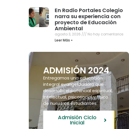
En Radio Portales Colegio
narra su experiencia con
proyecto de Educación
Ambiental
agosto 3, 2026
No hay comentarios
Leer Más »
ADMISIÓN 2024
Entregamos una educación
integral evangelizadora que
desarrolla el potencial espiritual,
intelectual, psicosocial y físico
de nuestros estudiantes.
Admisión Ciclo
Inicial