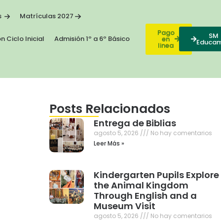
s
Matrículas 2027
Pago
SM
n Ciclo Inicial
Admisión 1º a 6º Básico
en
Educa
linea
Posts Relacionados
Entrega de Biblias
agosto 5, 2026
No hay comentarios
Leer Más »
Kindergarten Pupils Explore
the Animal Kingdom
Through English and a
Museum Visit
agosto 5, 2026
No hay comentarios