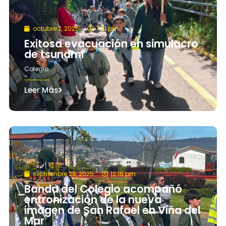
octubre 2, 2025
7:21 pm
Exitosa evacuación en simulacro
de tsunami
Colegio
Leer Más
septiembre 29, 2025
12:16 pm
Banda del Colegio acompañó
entronización de la nueva
imagen de San Rafael en Viña del
Mar