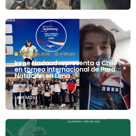
octubre 23, 2025
4:58 pm
Irene Nadaud representa a Chile
en torneo internacional de Para
Natación en Lima
Colegio
Leer Más