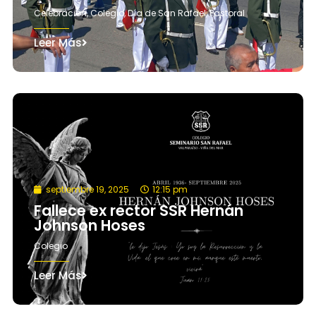
Celebración
,
Colegio
,
Día de San Rafael
,
Pastoral
Leer Más
septiembre 19, 2025
12:15 pm
Fallece ex rector SSR Hernán
Johnson Hoses
Colegio
Leer Más