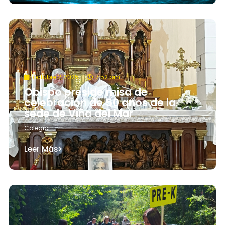
octubre 2, 2025
7:52 pm
Obispo preside misa de
celebración de 50 años de la
sede de Viña del Mar
Colegio
Leer Más