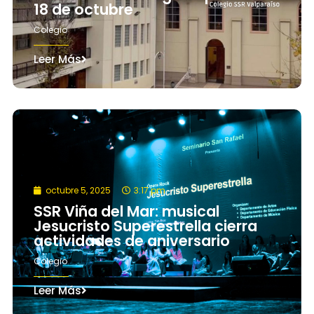
18 de octubre
Colegio
Leer Más
octubre 5, 2025
3:17 pm
SSR Viña del Mar: musical
Jesucristo Superestrella cierra
actividades de aniversario
Colegio
Leer Más