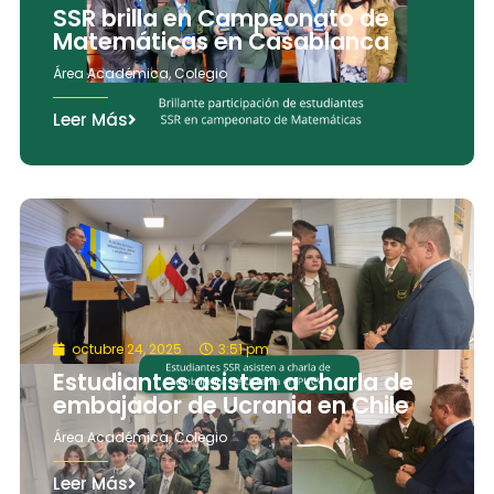
SSR brilla en Campeonato de
Matemáticas en Casablanca
Área Académica
,
Colegio
Leer Más
octubre 24, 2025
3:51 pm
Estudiantes asisten a charla de
embajador de Ucrania en Chile
Área Académica
,
Colegio
Leer Más