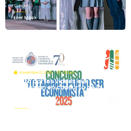
Colegio
Leer Más
noviembre 12, 2025
1:22 pm
¡Vota por los videos que
participan en concurso de la
PUCV!
Área Académica
,
Colegio
Leer Más