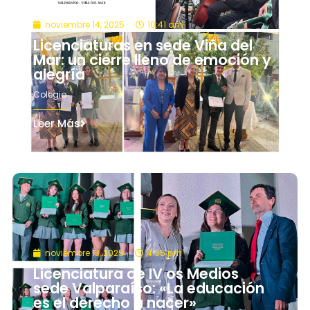
noviembre 14, 2025
10:41 am
Licenciaturas en sede Viña del
Mar: un cierre lleno de emoción y
alegría
Colegio
Leer Más
noviembre 13, 2025
4:55 pm
Licenciatura de IV os Medios
sede Valparaíso: «La educación
es el derecho a nacer»