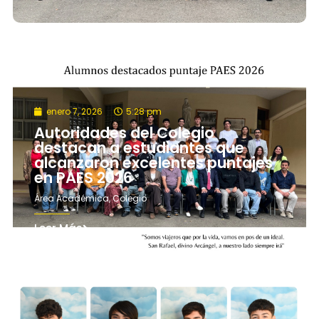
enero 7, 2026
5:28 pm
Autoridades del Colegio
destacan a estudiantes que
alcanzaron excelentes puntajes
en PAES 2026
Área Académica
,
Colegio
Leer Más