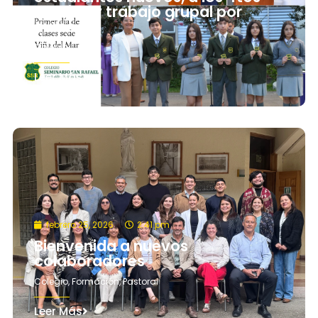
medios y trabajo grupal por
curso
Colegio
Leer Más
febrero 25, 2026
2:41 pm
Bienvenida a nuevos
colaboradores
Colegio
,
Formación
,
Pastoral
Leer Más