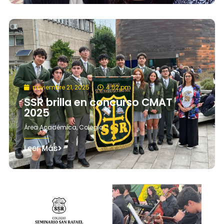
noviembre 21, 2025
4:52 pm
SSR brilla en concurso CMAT
2025
Área Académica
,
Colegio
Leer Más