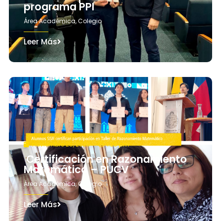
programa PPI
Área Académica
,
Colegio
Leer Más
noviembre 25, 2025
1:25 pm
Certificación en Razonamiento
Matemático – PUCV
Área Académica
,
Colegio
Leer Más