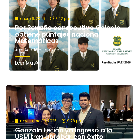
enero 6, 2026
2:42 pm
Por 3er año consecutivo Colegio
obtiene puntajes nacionales en
Matemáticas
Área Académica
,
Colegio
Leer Más
noviembre 30, 2025
9:28 pm
Gonzalo Lefián ya ingresó a la
USM tras aprobar con éxito