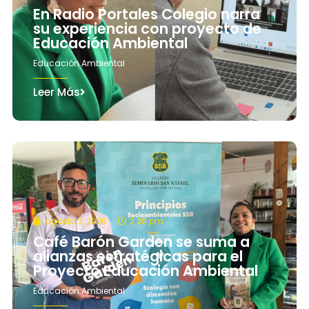
En Radio Portales Colegio narra
su experiencia con proyecto de
Educación Ambiental
Educación Ambiental
Leer Más
agosto 3, 2026
2:26 pm
Café Barón Garden se suma a
alianzas estratégicas para el
Proyecto Educación Ambiental
Educación Ambiental