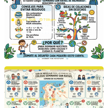
mayo 6, 2026
7:09 pm
Comienza campaña de los
viernes sin desechos
Área Académica
,
Educación Ambiental
Leer Más
mayo 4, 2026
10:17 am
Puntos de reciclaje en la comuna