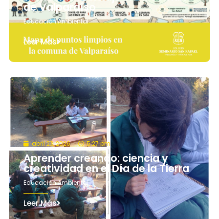
de Valparaíso
Educación Ambiental
Leer Más
abril 23, 2026
5:27 pm
Aprender creando: ciencia y
creatividad en el Día de la Tierra
Educación Ambiental
Leer Más