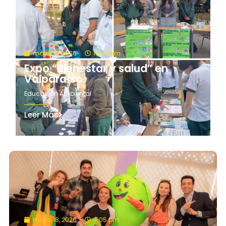
mayo 19, 2026
10:27 am
Expo “Bienestar y salud” en
Valparaíso
Educación Ambiental
Leer Más
mayo 18, 2026
4:05 pm