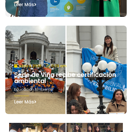
Leer Más
junio 4, 2026
11:09 am
Sede de Viña recibe certificación
ambiental
Educación Ambiental
Leer Más