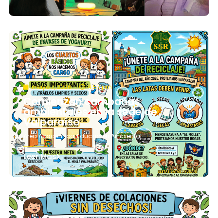
mayo 7, 2026
4:57 pm
Comienzan campañas
ambientales en la sede de
Valparaíso
Área Académica
,
Educación Ambiental
Leer Más