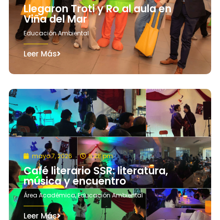
Llegaron Troti y Ro al aula en
Viña del Mar
Educación Ambiental
Leer Más
mayo 7, 2026
5:28 pm
Café literario SSR: literatura,
música y encuentro
Área Académica
,
Educación Ambiental
Leer Más