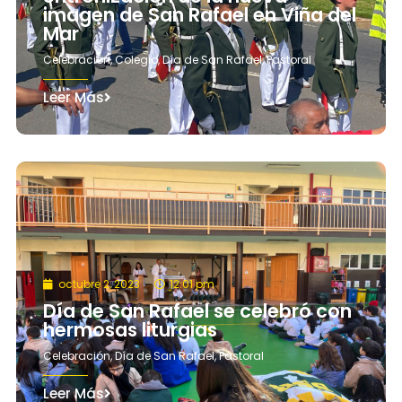
imagen de San Rafael en Viña del
Mar
Celebración
,
Colegio
,
Día de San Rafael
,
Pastoral
Leer Más
octubre 2, 2023
12:01 pm
Día de San Rafael se celebró con
hermosas liturgias
Celebración
,
Día de San Rafael
,
Pastoral
Leer Más