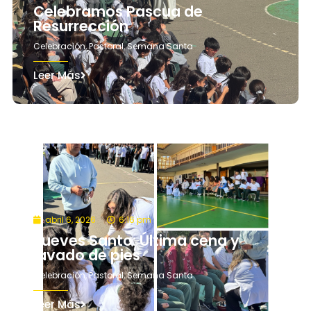
Celebramos Pascua de
Resurrección
Celebración
,
Pastoral
,
Semana Santa
Leer Más
abril 6, 2026
6:16 pm
Jueves Santo: Última cena y
lavado de pies
Celebración
,
Pastoral
,
Semana Santa
Leer Más