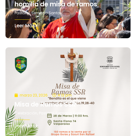
homilía de misa de ramos
Pastoral
,
Semana Santa
Leer Más
marzo 23, 2026
4:13 pm
Misa de Ramos SSR
Celebración
,
Pastoral
,
Semana Santa
Leer Más