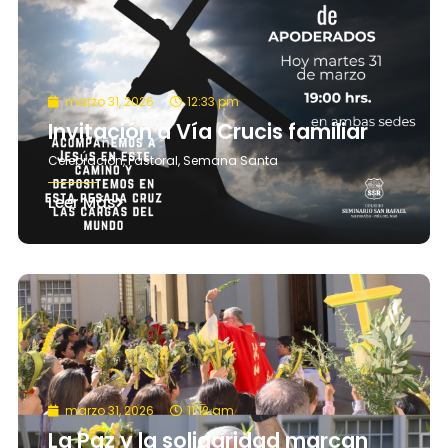
marzo 31, 2026
12:33 pm
Invitación a Vía Crucis familiar
Celebración
,
Pastoral
,
Semana Santa
Leer Más
marzo 31, 2026
11:12 am
La Paz y la solidaridad marcan