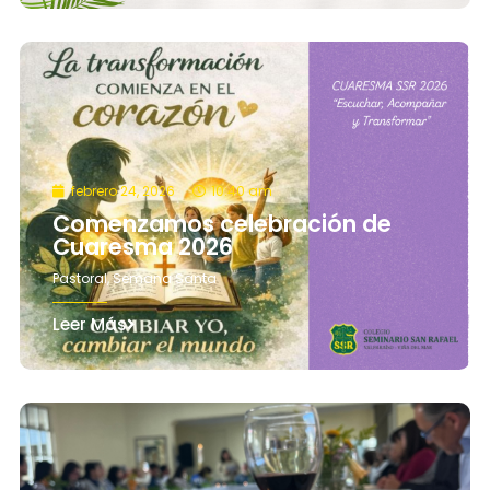
febrero 24, 2026
10:40 am
Comenzamos celebración de
Cuaresma 2026
Pastoral
,
Semana Santa
Leer Más