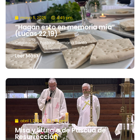
mayo 5, 2025
4:45 pm
“Hagan esto en memoria mía”
(Lucas 22,19)
Celebración
,
Pastoral
,
Semana Santa
Leer Más
abril 1, 2024
1:15 pm
Misa y liturgia de Pascua de
Resurrección