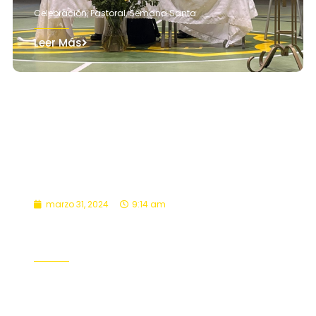
Celebración
,
Pastoral
,
Semana Santa
Leer Más
marzo 31, 2024
9:14 am
Cena de Pan y Uva
Celebración
,
Pastoral
,
Semana Santa
Leer Más