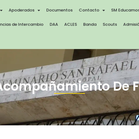
Apoderados
Documentos
Contacto
SM Educamo
encias de Intercambio
DAA
ACLES
Banda
Scouts
Admisió
 Acompañamiento De F