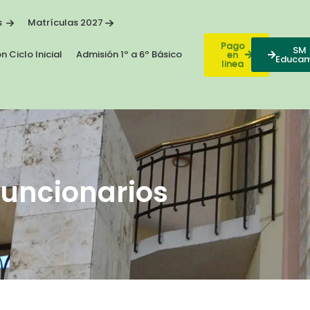
s
Matrículas 2027
Pago
SM
n Ciclo Inicial
Admisión 1º a 6º Básico
en
Educa
linea
uncionarios