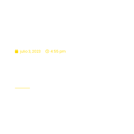
julio 3, 2023
4:55 pm
Pacto Educativo Global en
construcción de un humanismo
solidario
Acompañamiento de Funcionarios
,
Formación
,
Pastoral
Leer Más