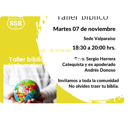
noviembre 6, 2023
10:54 am
Taller bíblico en sede de
Valparaíso
Acompañamiento de Funcionarios
,
Formación
,
Pastoral
,
Pastoral de Apoderados
Leer Más