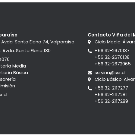
paraíso
Contacto Viña del 
: Avda. Santa Elena 74, Valparaíso
Ciclo Medio: Álvar
: Avda. Santa Elena 180
+56 32-2670137
+56 32-2670138
4076
+56 32-2672065
rtería Media
rtería Básica
ssrvina@ssr.cl
sorería
Ciclo Básico: Álva
dmisión
+56 32-2117277
r.cl
+56 32-2117281
+56 32-2117289