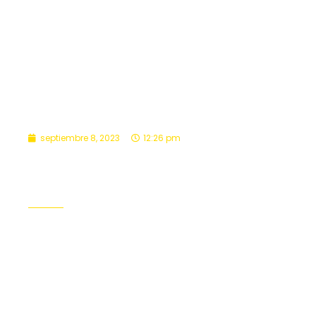
septiembre 8, 2023
12:26 pm
Este martes en Viña taller Bíblico
Acompañamiento de Funcionarios
,
Formación
,
Pastoral
,
Pastoral de Apoderados
Leer Más